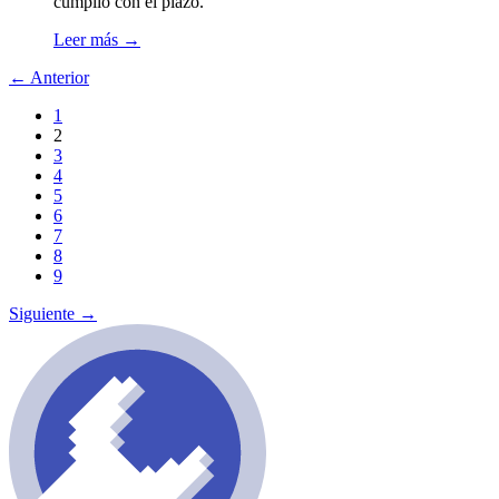
cumplió con el plazo.
Leer más
→
←
Anterior
1
2
3
4
5
6
7
8
9
Siguiente
→