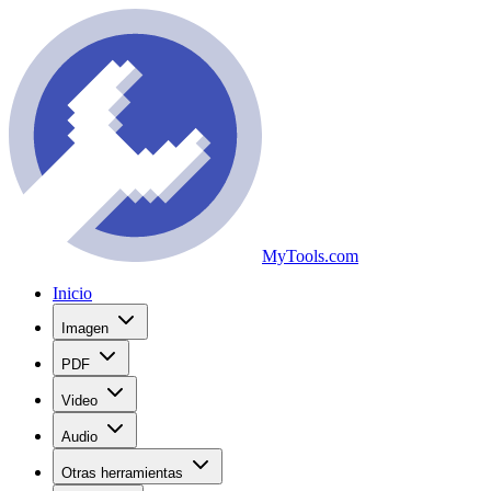
MyTools.com
Inicio
Imagen
PDF
Video
Audio
Otras herramientas