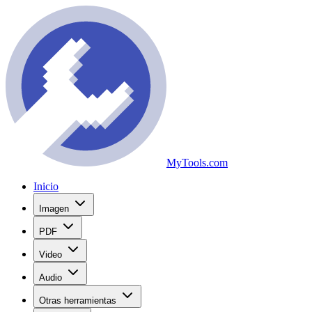
MyTools.com
Inicio
Imagen
PDF
Video
Audio
Otras herramientas