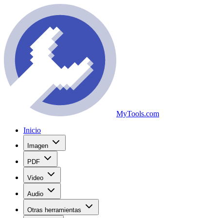
MyTools.com
Inicio
Imagen
PDF
Video
Audio
Otras herramientas