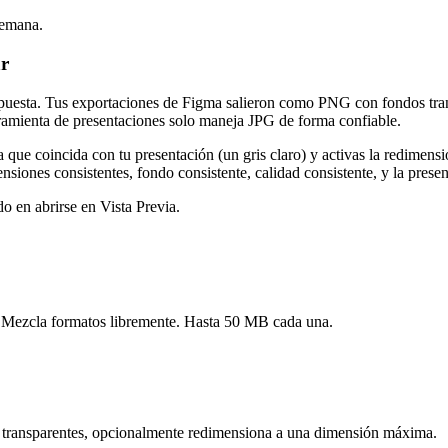
semana.
ar
uesta. Tus exportaciones de Figma salieron como PNG con fondos transp
ramienta de presentaciones solo maneja JPG de forma confiable.
a que coincida con tu presentación (un gris claro) y activas la redimens
ones consistentes, fondo consistente, calidad consistente, y la presen
 en abrirse en Vista Previa.
vo. Mezcla formatos libremente. Hasta 50 MB cada una.
es transparentes, opcionalmente redimensiona a una dimensión máxima.