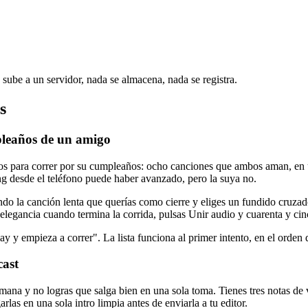
sube a un servidor, nada se almacena, nada se registra.
s
pleaños de un amigo
tos para correr por su cumpleaños: ocho canciones que ambos aman, en 
g desde el teléfono puede haber avanzado, pero la suya no.
ndo la canción lenta que querías como cierre y eliges un fundido cruzad
 elegancia cuando termina la corrida, pulsas Unir audio y cuarenta y c
y y empieza a correr". La lista funciona al primer intento, en el orden 
cast
ana y no logras que salga bien en una sola toma. Tienes tres notas de v
las en una sola intro limpia antes de enviarla a tu editor.