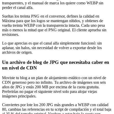
transparentes, y el manual de marca los quiere como WEBP sin
perder el canal alfa.
Sueltas los treinta PNG en el conversor, defines la calidad en
Máxima para que los logos se mantengan nítidos, y obtienes de
vuelta treinta WEBP con la transparencia intacta. Cada uno pesa
más o menos la mitad que el PNG original. El cliente aprueba sin
revisiones.
Lo que aprecias es que el canal alfa simplemente funcionó: sin
aplanar, sin halos, sin necesidad de volver a exportar desde los
archivos de origen.
Un archivo de blog de JPG que necesitaba caber en
un nivel de CDN
Moviste tu blog a un plan de alojamiento estático con un nivel de
CDN generoso pero no infinito. Tu archivo de imágenes son seis
años de JPG y estás 200 MB por encima de la cuota gratuita.
Preferirías no pagar el siguiente nivel solo para alojar viejas
imágenes principales.
Conviertes por lote los 200 JPG más grandes a WEBP con calidad
80, cambias las referencias en tu script de compilación y el total baja
al 35 % del tamaño original. Vuelves a estar bajo la cuota con