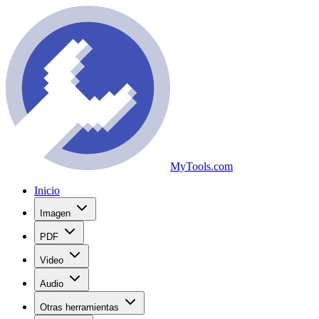
MyTools.com
Inicio
Imagen
PDF
Video
Audio
Otras herramientas