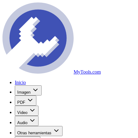
MyTools.com
Inicio
Imagen
PDF
Video
Audio
Otras herramientas