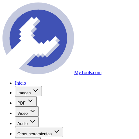
MyTools.com
Inicio
Imagen
PDF
Video
Audio
Otras herramientas