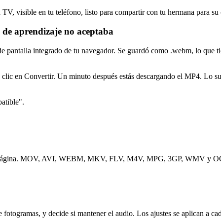
TV, visible en tu teléfono, listo para compartir con tu hermana para s
de aprendizaje no aceptaba
de pantalla integrado de tu navegador. Se guardó como .webm, lo que tie
lic en Convertir. Un minuto después estás descargando el MP4. Lo subes
atible".
ra a la página. MOV, AVI, WEBM, MKV, FLV, M4V, MPG, 3GP, WMV y O
e fotogramas, y decide si mantener el audio. Los ajustes se aplican a cad