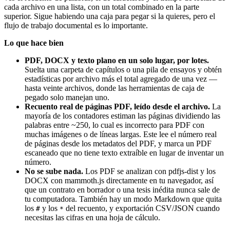
cada archivo en una lista, con un total combinado en la parte
superior. Sigue habiendo una caja para pegar si la quieres, pero el
flujo de trabajo documental es lo importante.
Lo que hace bien
PDF, DOCX y texto plano en un solo lugar, por lotes.
Suelta una carpeta de capítulos o una pila de ensayos y obtén
estadísticas por archivo más el total agregado de una vez —
hasta veinte archivos, donde las herramientas de caja de
pegado solo manejan uno.
Recuento real de páginas PDF, leído desde el archivo.
La
mayoría de los contadores estiman las páginas dividiendo las
palabras entre ~250, lo cual es incorrecto para PDF con
muchas imágenes o de líneas largas. Este lee el número real
de páginas desde los metadatos del PDF, y marca un PDF
escaneado que no tiene texto extraíble en lugar de inventar un
número.
No se sube nada.
Los PDF se analizan con pdfjs-dist y los
DOCX con mammoth.js directamente en tu navegador, así
que un contrato en borrador o una tesis inédita nunca sale de
tu computadora. También hay un modo Markdown que quita
los
y los
del recuento, y exportación CSV/JSON cuando
#
*
necesitas las cifras en una hoja de cálculo.