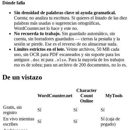
Dónde falla
Sin densidad de palabras clave ni ayuda gramatical.
Cuenta; no analiza tu escritura. Si quieres el listado de las diez
palabras más usadas o sugerencias ortográficas,
WordCounter.net lo hace y este no.
No recuerda tu trabajo.
Sin guardado automático, sin
cuenta, sin borradores guardados — cierras la pestaña y la
sesión se pierde. Ese es el reverso de no almacenar nada.
Límites estrictos en el lote.
Veinte archivos, 50 MB cada
uno, sin OCR para PDF escaneados y sin soporte para los
antiguos
ni para
. Para la mayoría de los trabajos
.doc
.xlsx
eso es de sobra; para un archivo de 200 documentos, no lo es.
De un vistazo
Character
WordCounter.net
Count
MyTools
Online
Gratis, sin
Sí
Sí
Sí
registro
En vivo mientras
Sí (caja de
Sí
Sí
escribes
pegado)