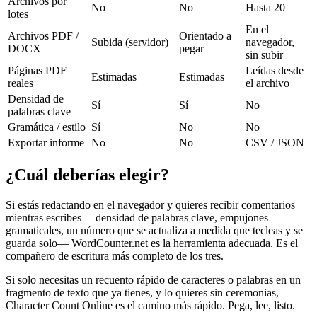
Archivos por
No
No
Hasta 20
lotes
En el
Archivos PDF /
Orientado a
Subida (servidor)
navegador,
DOCX
pegar
sin subir
Páginas PDF
Leídas desde
Estimadas
Estimadas
reales
el archivo
Densidad de
Sí
Sí
No
palabras clave
Gramática / estilo
Sí
No
No
Exportar informe
No
No
CSV / JSON
¿Cuál deberías elegir?
Si estás redactando en el navegador y quieres recibir comentarios
mientras escribes —densidad de palabras clave, empujones
gramaticales, un número que se actualiza a medida que tecleas y se
guarda solo— WordCounter.net es la herramienta adecuada. Es el
compañero de escritura más completo de los tres.
Si solo necesitas un recuento rápido de caracteres o palabras en un
fragmento de texto que ya tienes, y lo quieres sin ceremonias,
Character Count Online es el camino más rápido. Pega, lee, listo.