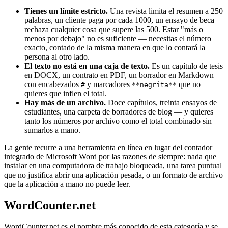
Tienes un límite estricto.
Una revista limita el resumen a 250
palabras, un cliente paga por cada 1000, un ensayo de beca
rechaza cualquier cosa que supere las 500. Estar "más o
menos por debajo" no es suficiente — necesitas el número
exacto, contado de la misma manera en que lo contará la
persona al otro lado.
El texto no está en una caja de texto.
Es un capítulo de tesis
en DOCX, un contrato en PDF, un borrador en Markdown
con encabezados
y marcadores
que no
#
**negrita**
quieres que inflen el total.
Hay más de un archivo.
Doce capítulos, treinta ensayos de
estudiantes, una carpeta de borradores de blog — y quieres
tanto los números por archivo como el total combinado sin
sumarlos a mano.
La gente recurre a una herramienta en línea en lugar del contador
integrado de Microsoft Word por las razones de siempre: nada que
instalar en una computadora de trabajo bloqueada, una tarea puntual
que no justifica abrir una aplicación pesada, o un formato de archivo
que la aplicación a mano no puede leer.
WordCounter.net
WordCounter.net es el nombre más conocido de esta categoría y se