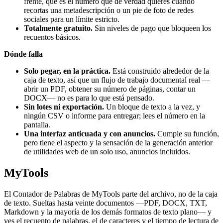
frente, que es el número que de verdad quieres cuando
recortas una metadescripción o un pie de foto de redes
sociales para un límite estricto.
Totalmente gratuito.
Sin niveles de pago que bloqueen los
recuentos básicos.
Dónde falla
Solo pegar, en la práctica.
Está construido alrededor de la
caja de texto, así que un flujo de trabajo documental real —
abrir un PDF, obtener su número de páginas, contar un
DOCX— no es para lo que está pensado.
Sin lotes ni exportación.
Un bloque de texto a la vez, y
ningún CSV o informe para entregar; lees el número en la
pantalla.
Una interfaz anticuada y con anuncios.
Cumple su función,
pero tiene el aspecto y la sensación de la generación anterior
de utilidades web de un solo uso, anuncios incluidos.
MyTools
El Contador de Palabras de MyTools parte del archivo, no de la caja
de texto. Sueltas hasta veinte documentos —PDF, DOCX, TXT,
Markdown y la mayoría de los demás formatos de texto plano— y
ves el recuento de palabras, el de caracteres y el tiempo de lectura de