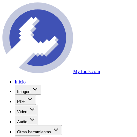
MyTools.com
Inicio
Imagen
PDF
Video
Audio
Otras herramientas