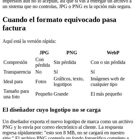
impresión aún no lo aceptan, así que si vas a entregar un archivo a
un sistema que no controlas, JPG o PNG es la opción más segura.
Cuando el formato equivocado pasa
factura
Aquí está la versión rápida:
JPG
PNG
WebP
Con
Compresión
Sin pérdida
Con o sin pérdida
pérdida
Transparencia
No
Sí
Sí
Gráficos, texto,
Imágenes web de
Ideal para
Fotos
logotipos
cualquier tipo
Tamaño para
Pequeño
Grande
El más pequeño
una foto
El diseñador cuyo logotipo no se carga
Un diseñador exporta el nuevo logotipo de marca como un archivo
PNG y lo envía por correo electrónico al cliente. La respuesta
regresa rápidamente: "esto son 8 MB, no se cargará en nuestro
sitio." El archivo PNG contenía un fondo fotográfico completo a