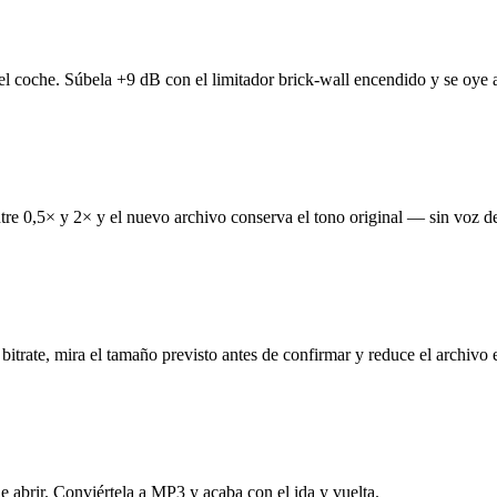
l coche. Súbela +9 dB con el limitador brick-wall encendido y se oye a 
tre 0,5× y 2× y el nuevo archivo conserva el tono original — sin voz de 
rate, mira el tamaño previsto antes de confirmar y reduce el archivo 
 abrir. Conviértela a MP3 y acaba con el ida y vuelta.