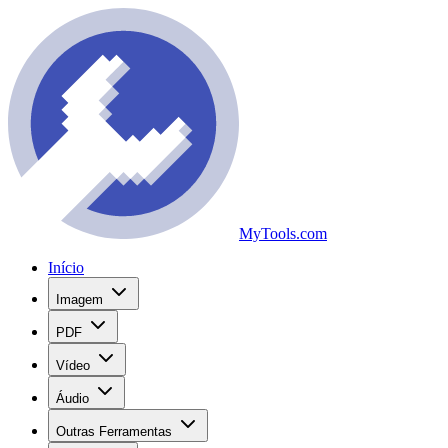
MyTools.com
Início
Imagem
PDF
Vídeo
Áudio
Outras Ferramentas