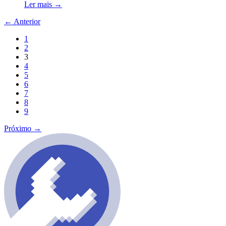
Ler mais
→
←
Anterior
1
2
3
4
5
6
7
8
9
Próximo
→