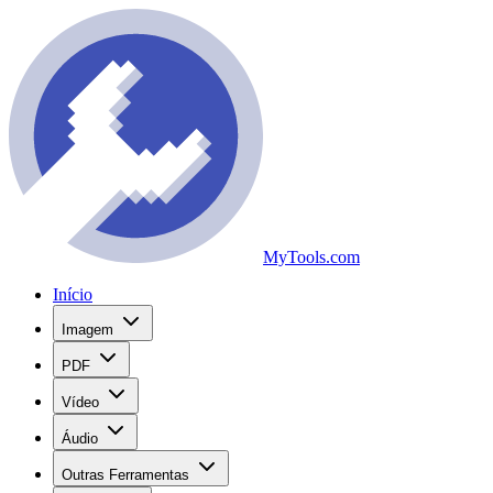
MyTools.com
Início
Imagem
PDF
Vídeo
Áudio
Outras Ferramentas