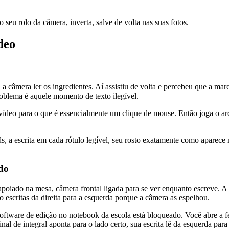
seu rolo da câmera, inverta, salve de volta nas suas fotos.
deo
 a câmera ler os ingredientes. Aí assistiu de volta e percebeu que a ma
roblema é aquele momento de texto ilegível.
ídeo para o que é essencialmente um clique de mouse. Então joga o arq
 escrita em cada rótulo legível, seu rosto exatamente como aparece na
do
poiado na mesa, câmera frontal ligada para se ver enquanto escreve. A
 escritas da direita para a esquerda porque a câmera as espelhou.
tware de edição no notebook da escola está bloqueado. Você abre a ferr
al de integral aponta para o lado certo, sua escrita lê da esquerda para 