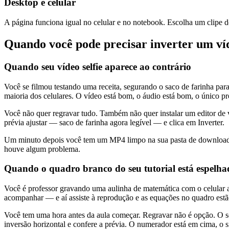
Desktop e celular
A página funciona igual no celular e no notebook. Escolha um clipe do 
Quando você pode precisar inverter um ví
Quando seu vídeo selfie aparece ao contrário
Você se filmou testando uma receita, segurando o saco de farinha para
maioria dos celulares. O vídeo está bom, o áudio está bom, o único p
Você não quer regravar tudo. Também não quer instalar um editor de v
prévia ajustar — saco de farinha agora legível — e clica em Inverter.
Um minuto depois você tem um MP4 limpo na sua pasta de downloads, a
houve algum problema.
Quando o quadro branco do seu tutorial está espelha
Você é professor gravando uma aulinha de matemática com o celular a
acompanhar — e aí assiste à reprodução e as equações no quadro estão
Você tem uma hora antes da aula começar. Regravar não é opção. O sof
inversão horizontal e confere a prévia. O numerador está em cima, o sin