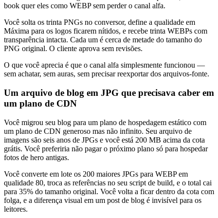
book quer eles como WEBP sem perder o canal alfa.
Você solta os trinta PNGs no conversor, define a qualidade em
Máxima para os logos ficarem nítidos, e recebe trinta WEBPs com
transparência intacta. Cada um é cerca de metade do tamanho do
PNG original. O cliente aprova sem revisões.
O que você aprecia é que o canal alfa simplesmente funcionou —
sem achatar, sem auras, sem precisar reexportar dos arquivos-fonte.
Um arquivo de blog em JPG que precisava caber em
um plano de CDN
Você migrou seu blog para um plano de hospedagem estático com
um plano de CDN generoso mas não infinito. Seu arquivo de
imagens são seis anos de JPGs e você está 200 MB acima da cota
grátis. Você preferiria não pagar o próximo plano só para hospedar
fotos de hero antigas.
Você converte em lote os 200 maiores JPGs para WEBP em
qualidade 80, troca as referências no seu script de build, e o total cai
para 35% do tamanho original. Você volta a ficar dentro da cota com
folga, e a diferença visual em um post de blog é invisível para os
leitores.