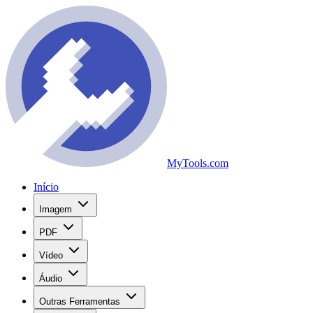
MyTools.com
Início
Imagem
PDF
Vídeo
Áudio
Outras Ferramentas