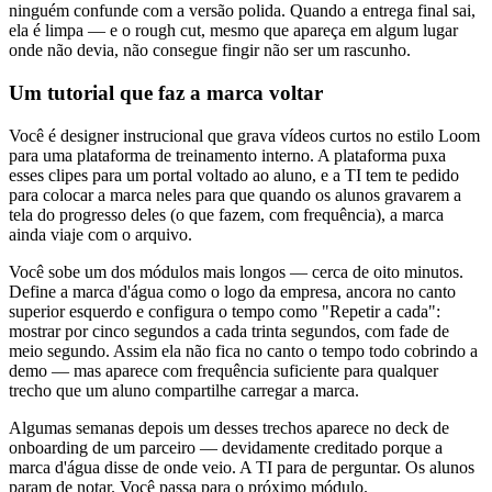
ninguém confunde com a versão polida. Quando a entrega final sai,
ela é limpa — e o rough cut, mesmo que apareça em algum lugar
onde não devia, não consegue fingir não ser um rascunho.
Um tutorial que faz a marca voltar
Você é designer instrucional que grava vídeos curtos no estilo Loom
para uma plataforma de treinamento interno. A plataforma puxa
esses clipes para um portal voltado ao aluno, e a TI tem te pedido
para colocar a marca neles para que quando os alunos gravarem a
tela do progresso deles (o que fazem, com frequência), a marca
ainda viaje com o arquivo.
Você sobe um dos módulos mais longos — cerca de oito minutos.
Define a marca d'água como o logo da empresa, ancora no canto
superior esquerdo e configura o tempo como "Repetir a cada":
mostrar por cinco segundos a cada trinta segundos, com fade de
meio segundo. Assim ela não fica no canto o tempo todo cobrindo a
demo — mas aparece com frequência suficiente para qualquer
trecho que um aluno compartilhe carregar a marca.
Algumas semanas depois um desses trechos aparece no deck de
onboarding de um parceiro — devidamente creditado porque a
marca d'água disse de onde veio. A TI para de perguntar. Os alunos
param de notar. Você passa para o próximo módulo.