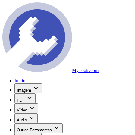
MyTools.com
Início
Imagem
PDF
Vídeo
Áudio
Outras Ferramentas