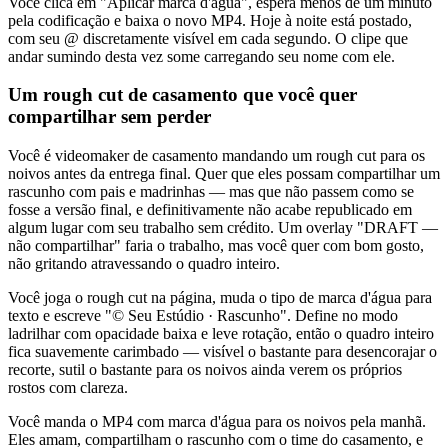
Você clica em "Aplicar marca d'água", espera menos de um minuto
pela codificação e baixa o novo MP4. Hoje à noite está postado,
com seu @ discretamente visível em cada segundo. O clipe que
andar sumindo desta vez some carregando seu nome com ele.
Um rough cut de casamento que você quer
compartilhar sem perder
Você é videomaker de casamento mandando um rough cut para os
noivos antes da entrega final. Quer que eles possam compartilhar um
rascunho com pais e madrinhas — mas que não passem como se
fosse a versão final, e definitivamente não acabe republicado em
algum lugar com seu trabalho sem crédito. Um overlay "DRAFT —
não compartilhar" faria o trabalho, mas você quer com bom gosto,
não gritando atravessando o quadro inteiro.
Você joga o rough cut na página, muda o tipo de marca d'água para
texto e escreve "© Seu Estúdio · Rascunho". Define no modo
ladrilhar com opacidade baixa e leve rotação, então o quadro inteiro
fica suavemente carimbado — visível o bastante para desencorajar o
recorte, sutil o bastante para os noivos ainda verem os próprios
rostos com clareza.
Você manda o MP4 com marca d'água para os noivos pela manhã.
Eles amam, compartilham o rascunho com o time do casamento, e