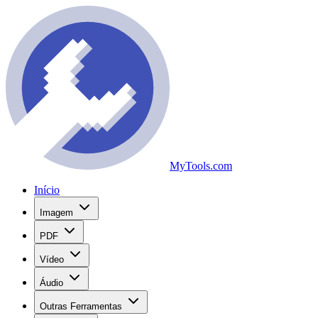
MyTools.com
Início
Imagem
PDF
Vídeo
Áudio
Outras Ferramentas