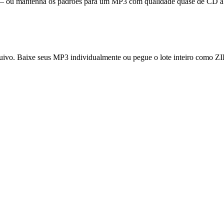
is — ou mantenha os padrões para um MP3 com qualidade quase de CD a
ivo. Baixe seus MP3 individualmente ou pegue o lote inteiro como ZI