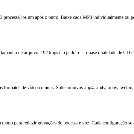
P3 processá-los um após o outro. Baixe cada MP3 individualmente ou pe
e e tamanho de arquivo. 192 kbps é o padrão — quase qualidade de CD
 formatos de vídeo comuns. Solte arquivos .mp4, .m4v, .mov, .webm, .
u mono para reduzir gravações de podcast e voz. Cada configuração se a