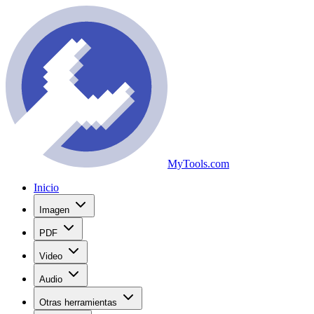
MyTools.com
Inicio
Imagen
PDF
Video
Audio
Otras herramientas