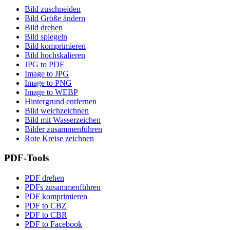
Bild zuschneiden
Bild Größe ändern
Bild drehen
Bild spiegeln
Bild komprimieren
Bild hochskalieren
JPG to PDF
Image to JPG
Image to PNG
Image to WEBP
Hintergrund entfernen
Bild weichzeichnen
Bild mit Wasserzeichen
Bilder zusammenführen
Rote Kreise zeichnen
PDF-Tools
PDF drehen
PDFs zusammenführen
PDF komprimieren
PDF to CBZ
PDF to CBR
PDF to Facebook