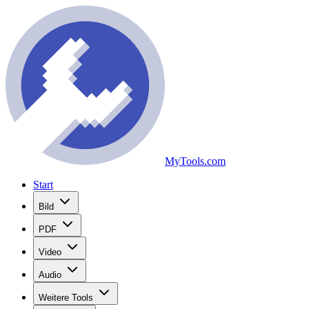
MyTools.com
Start
Bild
PDF
Video
Audio
Weitere Tools