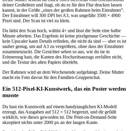
deiner Großeltern und fragt, ob du es für den Flur drucken lassen
kannst, in der Größe „eines der großen Rahmen beim Einrahmer".
Der Einrahmer will 300 DPI bei A3, was ungefähr 3500 × 4900
Pixel sind. Der Scan ist viel zu klein.
Du lädst den Scan hoch, wählst 4× und lässt die Seite eine halbe
Minute arbeiten. Das Ergebnis ist keine pixelgenaue Geschichte —
kein Upscaler kann Details erfinden, die nicht da sind — aber es ist
sauber genug, um auf A3 zu vergrößern, ohne dass der Einrahmer
zusammenzuckt. Die Gesichter sehen so aus, wie du sie in
Erinnerung hast, die Kanten des Hochzeitsanzugs zerfallen nicht,
und die Textur des alten Papiers überlebt.
Der Rahmen wird an dem Wochenende aufgehängt. Deine Mutter
macht ein Foto davon für den Familien-Gruppenchat.
Ein 512-Pixel-KI-Kunstwerk, das ein Poster werden
musste
Du hast ein Kunstwerk auf einem handytauglichen KI-Modell
erzeugt, das Ausgaben auf 512 × 512 begrenzt, und dir gefällt
wirklich, wie dieses geworden ist. Die Print-on-Demand-Seite
akzeptiert nichts unter 2000 px an der langen Kante.