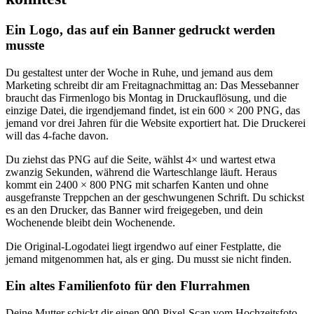
Ein Logo, das auf ein Banner gedruckt werden
musste
Du gestaltest unter der Woche in Ruhe, und jemand aus dem
Marketing schreibt dir am Freitagnachmittag an: Das Messebanner
braucht das Firmenlogo bis Montag in Druckauflösung, und die
einzige Datei, die irgendjemand findet, ist ein 600 × 200 PNG, das
jemand vor drei Jahren für die Website exportiert hat. Die Druckerei
will das 4-fache davon.
Du ziehst das PNG auf die Seite, wählst 4× und wartest etwa
zwanzig Sekunden, während die Warteschlange läuft. Heraus
kommt ein 2400 × 800 PNG mit scharfen Kanten und ohne
ausgefranste Treppchen an der geschwungenen Schrift. Du schickst
es an den Drucker, das Banner wird freigegeben, und dein
Wochenende bleibt dein Wochenende.
Die Original-Logodatei liegt irgendwo auf einer Festplatte, die
jemand mitgenommen hat, als er ging. Du musst sie nicht finden.
Ein altes Familienfoto für den Flurrahmen
Deine Mutter schickt dir einen 900-Pixel-Scan vom Hochzeitsfoto