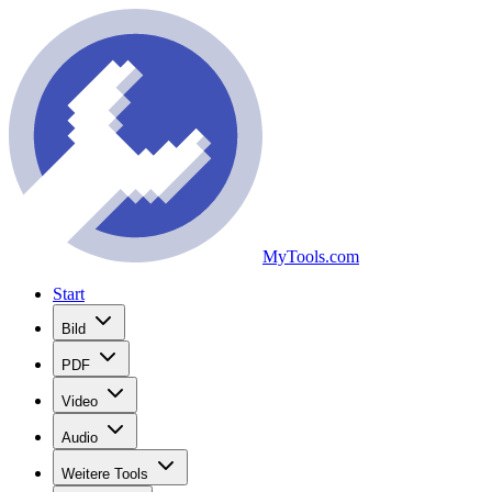
MyTools.com
Start
Bild
PDF
Video
Audio
Weitere Tools