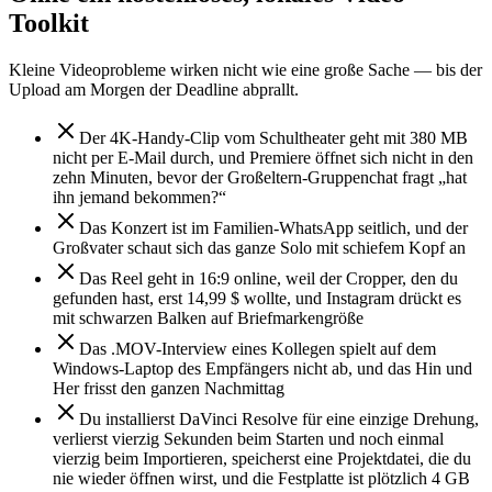
Toolkit
Kleine Videoprobleme wirken nicht wie eine große Sache — bis der
Upload am Morgen der Deadline abprallt.
Der 4K-Handy-Clip vom Schultheater geht mit 380 MB
nicht per E-Mail durch, und Premiere öffnet sich nicht in den
zehn Minuten, bevor der Großeltern-Gruppenchat fragt „hat
ihn jemand bekommen?“
Das Konzert ist im Familien-WhatsApp seitlich, und der
Großvater schaut sich das ganze Solo mit schiefem Kopf an
Das Reel geht in 16:9 online, weil der Cropper, den du
gefunden hast, erst 14,99 $ wollte, und Instagram drückt es
mit schwarzen Balken auf Briefmarkengröße
Das .MOV-Interview eines Kollegen spielt auf dem
Windows-Laptop des Empfängers nicht ab, und das Hin und
Her frisst den ganzen Nachmittag
Du installierst DaVinci Resolve für eine einzige Drehung,
verlierst vierzig Sekunden beim Starten und noch einmal
vierzig beim Importieren, speicherst eine Projektdatei, die du
nie wieder öffnen wirst, und die Festplatte ist plötzlich 4 GB