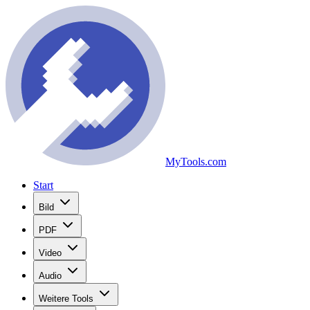
MyTools.com
Start
Bild
PDF
Video
Audio
Weitere Tools