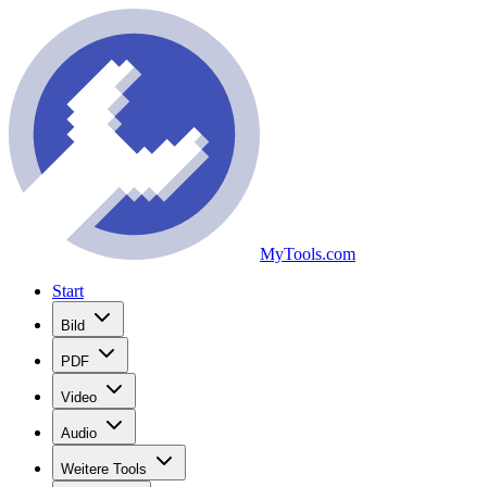
MyTools.com
Start
Bild
PDF
Video
Audio
Weitere Tools