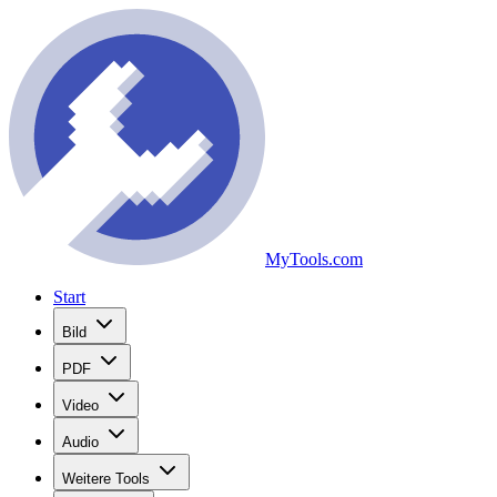
MyTools.com
Start
Bild
PDF
Video
Audio
Weitere Tools