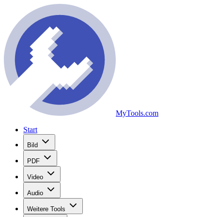
MyTools.com
Start
Bild
PDF
Video
Audio
Weitere Tools