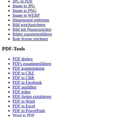
JPG to PDF
Image to JPG
Image to PNG
Image to WEBP
Hintergrund entfernen
Bild weichzeichnen
Bild mit Wasserzeichen
Bilder zusammenführen
Rote Kreise zeichnen
PDF-Tools
PDF drehen
PDFs zusammenführen
PDF komprimieren
PDF to CBZ
PDF to CBR
PDF to Facebook
PDF ausfüllen
PDF teilen
PDF-Seiten extrahieren
PDF to Word
PDF to Excel
PDF to PowerPoint
Word to PDF