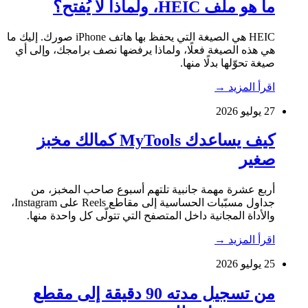
ما هو ملف HEIC، ولماذا لا يُفتح؟
HEIC هي الصيغة التي يحفظ بها هاتف iPhone صورك. إليك ما
هي هذه الصيغة فعلًا، ولماذا يرفضها نصف برامجك، وإلى أي
صيغة تحوّلها بدلًا منها.
اقرأ المزيد
→
27 يوليو 2026
كيف يساعدك MyTools كمالك مخبز
صغير
أربع عشرة مهمة جانبية تلتهم أسبوع صاحب المخبز، من
جداول مسبّبات الحساسية إلى مقاطع Reels على Instagram،
والأداة المجانية داخل المتصفح التي تتولّى كل واحدة منها.
اقرأ المزيد
→
25 يوليو 2026
من تسجيل مدته 90 دقيقة إلى مقطع