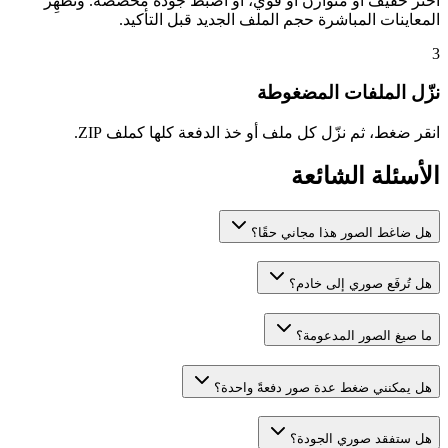
اختر خفيف أو متوازن أو قوي، أو اضبط جودة مخصّصة. وتُظهِر
المعاينات المباشرة حجم الملف الجديد قبل التأكيد.
3
نزّل الملفات المضغوطة
انقر ضغط، ثم نزّل كل ملف أو خذ الدفعة كلها كملف ZIP.
الأسئلة الشائعة
هل ضاغط الصور هذا مجاني حقًا؟
هل تُرفَع صوري إلى خادم؟
ما صيغ الصور المدعومة؟
هل يمكنني ضغط عدة صور دفعةً واحدة؟
هل ستفقد صوري الجودة؟