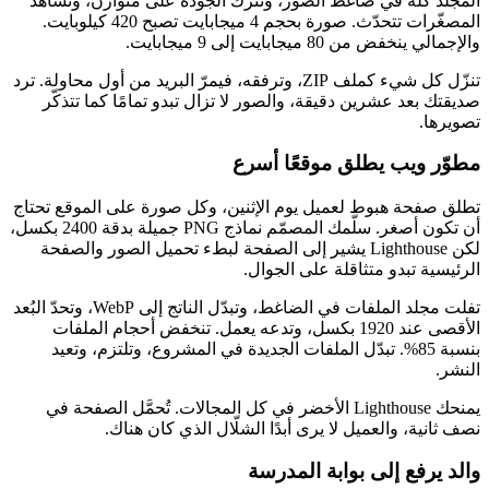
المجلد كله في ضاغط الصور، وتترك الجودة على متوازن، وتشاهد
المصغّرات تتحدّث. صورة بحجم 4 ميجابايت تصبح 420 كيلوبايت.
والإجمالي ينخفض من 80 ميجابايت إلى 9 ميجابايت.
تنزّل كل شيء كملف ZIP، وترفقه، فيمرّ البريد من أول محاولة. ترد
صديقتك بعد عشرين دقيقة، والصور لا تزال تبدو تمامًا كما تتذكّر
تصويرها.
مطوّر ويب يطلق موقعًا أسرع
تطلق صفحة هبوط لعميل يوم الإثنين، وكل صورة على الموقع تحتاج
أن تكون أصغر. سلّمك المصمّم نماذج PNG جميلة بدقة 2400 بكسل،
لكن Lighthouse يشير إلى الصفحة لبطء تحميل الصور والصفحة
الرئيسية تبدو متثاقلة على الجوال.
تفلت مجلد الملفات في الضاغط، وتبدّل الناتج إلى WebP، وتحدّ البُعد
الأقصى عند 1920 بكسل، وتدعه يعمل. تنخفض أحجام الملفات
بنسبة 85%. تبدّل الملفات الجديدة في المشروع، وتلتزم، وتعيد
النشر.
يمنحك Lighthouse الأخضر في كل المجالات. تُحمَّل الصفحة في
نصف ثانية، والعميل لا يرى أبدًا الشلّال الذي كان هناك.
والد يرفع إلى بوابة المدرسة