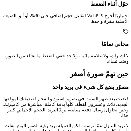
حوّل أثناء الضغط
اختياريًا أخرِج كـ WebP لتقليل حجم إضافي حتى 30%، أو أبقِ الصيغة
الأصلية بنقرة واحدة.
مجاني تمامًا
لا اشتراك، ولا علامة مائية، ولا حد خفي. اضغط ما تشاء من الصور،
وقتما تشاء.
حين تهمّ صورة أصغر
مصوّر يضع كل شيء في بريد واحد
قضيت بعد ظهر السبت في تصوير استوديو الفخار لصديقتك لموقعها
الجديد. ثلاث وعشرون لقطة، كلها بدقة كاملة، مباشرة من كاميرتك.
وحين تحاول إرسال دفعة معاينة، يرتدّ البريد. الحجم الإجمالي كبير
جدًا.
لا تريد التنازل عمّا ترسله، لكن العميلة تريد رؤية الصور اليوم. تفلت