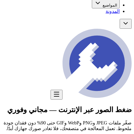
المواضيع
المدونة
ضغط الصور عبر الإنترنت — مجاني وفوري
صغّر ملفات JPEG وPNG وWebP وGIF حتى 90% دون فقدان جودة
ملحوظ. تعمل المعالجة في متصفحك، فلا تغادر صورك جهازك أبدًا.