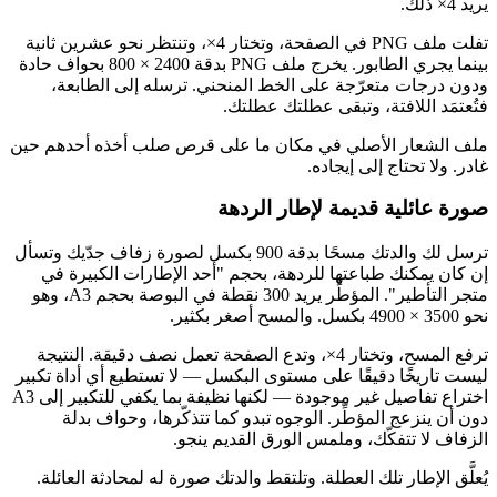
يريد 4× ذلك.
تفلت ملف PNG في الصفحة، وتختار 4×، وتنتظر نحو عشرين ثانية
بينما يجري الطابور. يخرج ملف PNG بدقة 2400 × 800 بحواف حادة
ودون درجات متعرّجة على الخط المنحني. ترسله إلى الطابعة،
فتُعتمَد اللافتة، وتبقى عطلتك عطلتك.
ملف الشعار الأصلي في مكان ما على قرص صلب أخذه أحدهم حين
غادر. ولا تحتاج إلى إيجاده.
صورة عائلية قديمة لإطار الردهة
ترسل لك والدتك مسحًا بدقة 900 بكسل لصورة زفاف جدّيك وتسأل
إن كان يمكنك طباعتها للردهة، بحجم "أحد الإطارات الكبيرة في
متجر التأطير". المؤطِّر يريد 300 نقطة في البوصة بحجم A3، وهو
نحو 3500 × 4900 بكسل. والمسح أصغر بكثير.
ترفع المسح، وتختار 4×، وتدع الصفحة تعمل نصف دقيقة. النتيجة
ليست تاريخًا دقيقًا على مستوى البكسل — لا تستطيع أي أداة تكبير
اختراع تفاصيل غير موجودة — لكنها نظيفة بما يكفي للتكبير إلى A3
دون أن ينزعج المؤطِّر. الوجوه تبدو كما تتذكّرها، وحواف بدلة
الزفاف لا تتفكّك، وملمس الورق القديم ينجو.
يُعلَّق الإطار تلك العطلة. وتلتقط والدتك صورة له لمحادثة العائلة.