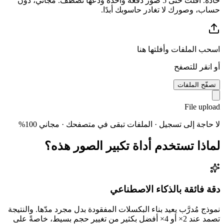
حادة. أفلت حتى 5 صور دفعةً واحدة ودعها تصطف. مجاني، دون
حساب، وصورك لا تغادر حاسوبك أبدًا.
اسحب الملفات وأفلتها هنا
أو انقر للتصفح
تصفّح الملفات
File upload
لا حاجة إلى تسجيل · الملفات تبقى في متصفحك · مجاني 100%
لماذا تستخدم أداة تكبير الصور هذه؟
دقة فائقة بالذكاء الاصطناعي
نموذج مُدرَّب يعيد بناء البكسلات المفقودة بدل مجرد مدّها. والنتيجة
تصمد عند 2× أو 4× أفضل بكثير من تغيير حجم بسيط، خاصةً على