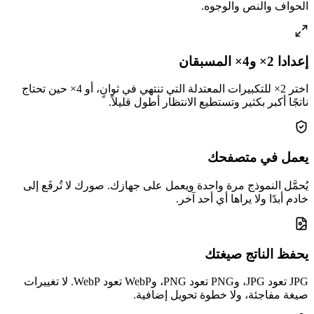
الحواف والنص والوجوه.
إعدادا 2× و4× المسبقان
اختر 2× للتكبيرات المعتدلة التي تنتهي في ثوانٍ، أو 4× حين تحتاج
ناتجًا أكبر بكثير وتستطيع الانتظار أطول قليلاً.
يعمل في متصفحك
يُحمَّل النموذج مرة واحدة ويعمل على جهازك. صورك لا تُرفَع إلى
خادم أبدًا ولا يراها أي أحد آخر.
يحفظ الناتج صيغتك
JPG تعود JPG، وPNG تعود PNG، وWebP تعود WebP. لا تغييرات
صيغة مفاجئة، ولا خطوة تحويل إضافية.