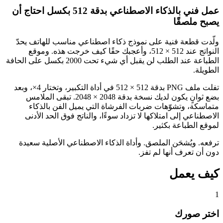
عمل فني بالذكاء الاصطناعي بدقة 512 بكسل احتاج أن
يصبح ملصقًا
ولّدت قطعة فنية على نموذج ذكاء اصطناعي مناسب للهاتف يحدّ
النواتج عند 512 × 512، وأعجبك حقًا كيف خرجت هذه. وموقع
الطباعة عند الطلب لن يقبل أي شيء تحت 2000 بكسل على الحافة
الطويلة.
تفلت ملف PNG بدقة 512 × 512 في أداة التكبير، وتختار 4×، وبعد
بضع ثوانٍ يكون لديك نسخة بدقة 2048 × 2048. تبقى الملامس
متماسكة، وتشوّهات ضربات الفرشاة التي يميل الفن بالذكاء
الاصطناعي إلى امتلاكها لا تزداد سوءًا، والناتج فوق الحد الأدنى
لموقع الطباعة بكثير.
ترفعه. ويُشحَن الملصق. وأداة الذكاء الاصطناعي الأصلية سعيدة
دون أن تعرف أنها لم تفز.
كيف يعمل
1
اختر صورك