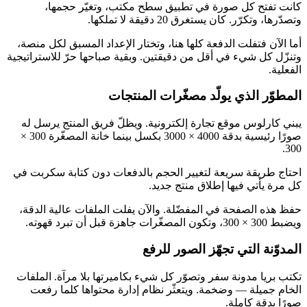
كانت تفتح كل صورة في تطبيق سطح مكتب، وتغيّر حجمها،
وتصدّرها، وتكرّر. كان يستغرق 20 دقيقة لا تملكها.
أما الآن فتفلت الدفعة كلها هنا، وتختار الإعداد المسبق لكل منصة،
وتنزّل كل شيء في أقل من دقيقتين. وبقية صباحها حرّ للاستراتيجية
الفعلية.
المطوّر الذي يولّد مصغّرات المنتجات
يبني كارلوس موقع تجارة إلكترونية. ويظلّ فريق المنتج يرسل له
صورًا رئيسية بدقة 4000 × 3000 بكسل بينما خانة المصغّرة 300 ×
300.
احتاج طريقة سريعة لتغيير الحجم بالدفعات دون كتابة سكربت في
كل مرة يأتي فيها إطلاق منتج جديد.
حفظ هذه الصفحة في المفضّلة. والآن يفلت الملفات عالية الدقة،
ويضبط 300 × 300، وتكون المصغّرات جاهزة قبل أن تبرد قهوته.
المدوّنة التي تجهّز الصور للرفع
تكتب بريا مدونة سفر وتصوّر كل شيء بكاميرتها بلا مرآة. الملفات
الخام جميلة — وضخمة. ويتعثّر نظام إدارة محتواها كلما رفعت
صورًا بدقة كاملة.