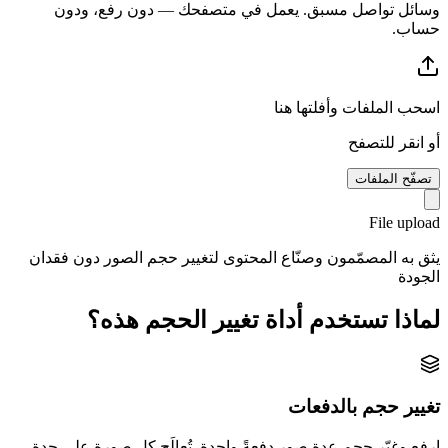
وسائل تواصل مسبق. يعمل في متصفحك — دون رفع، ودون
حساب.
اسحب الملفات وأفلتها هنا
أو انقر للتصفح
تصفّح الملفات
File upload
يثق به المصمّمون وصنّاع المحتوى لتغيير حجم الصور دون فقدان
الجودة
لماذا تستخدم أداة تغيير الحجم هذه؟
تغيير حجم بالدفعات
ارفع وغيّر حجم عدة صور دفعةً واحدة. تُعالَج كل صورة على حدة