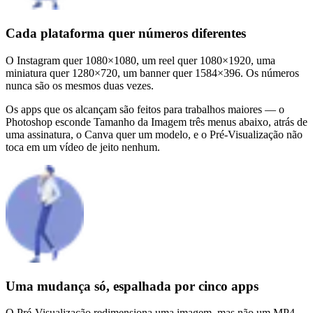
Cada plataforma quer números diferentes
O Instagram quer 1080×1080, um reel quer 1080×1920, uma
miniatura quer 1280×720, um banner quer 1584×396. Os números
nunca são os mesmos duas vezes.
Os apps que os alcançam são feitos para trabalhos maiores — o
Photoshop esconde Tamanho da Imagem três menus abaixo, atrás de
uma assinatura, o Canva quer um modelo, e o Pré-Visualização não
toca em um vídeo de jeito nenhum.
Uma mudança só, espalhada por cinco apps
O Pré-Visualização redimensiona uma imagem, mas não um MP4.