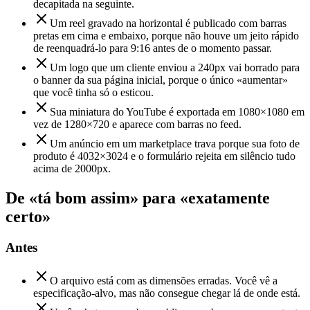
decapitada na seguinte.
Um reel gravado na horizontal é publicado com barras
pretas em cima e embaixo, porque não houve um jeito rápido
de reenquadrá-lo para 9:16 antes de o momento passar.
Um logo que um cliente enviou a 240px vai borrado para
o banner da sua página inicial, porque o único «aumentar»
que você tinha só o esticou.
Sua miniatura do YouTube é exportada em 1080×1080 em
vez de 1280×720 e aparece com barras no feed.
Um anúncio em um marketplace trava porque sua foto de
produto é 4032×3024 e o formulário rejeita em silêncio tudo
acima de 2000px.
De «tá bom assim» para «exatamente
certo»
Antes
O arquivo está com as dimensões erradas. Você vê a
especificação-alvo, mas não consegue chegar lá de onde está.