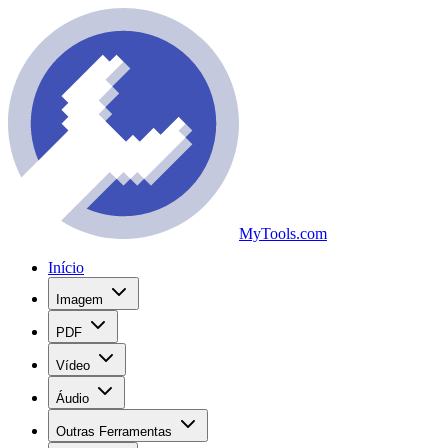
MyTools.com
Início
Imagem
PDF
Vídeo
Áudio
Outras Ferramentas