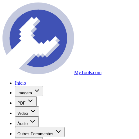
MyTools.com
Início
Imagem
PDF
Vídeo
Áudio
Outras Ferramentas