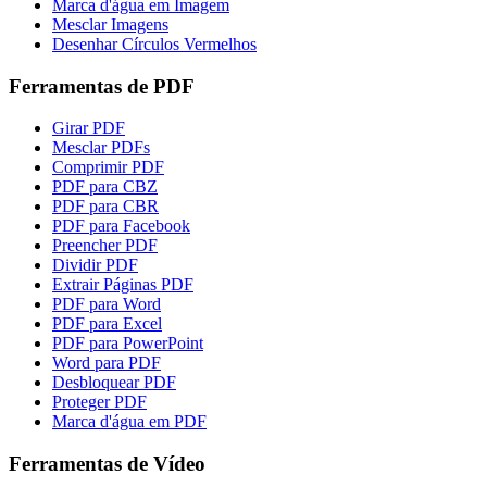
Marca d'água em Imagem
Mesclar Imagens
Desenhar Círculos Vermelhos
Ferramentas de PDF
Girar PDF
Mesclar PDFs
Comprimir PDF
PDF para CBZ
PDF para CBR
PDF para Facebook
Preencher PDF
Dividir PDF
Extrair Páginas PDF
PDF para Word
PDF para Excel
PDF para PowerPoint
Word para PDF
Desbloquear PDF
Proteger PDF
Marca d'água em PDF
Ferramentas de Vídeo