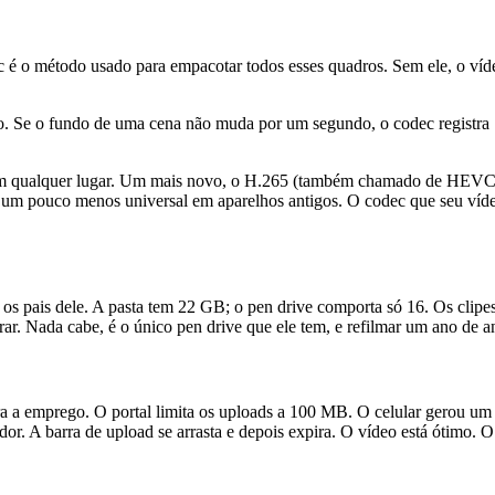
c é o método usado para empacotar todos esses quadros. Sem ele, o víd
 Se o fundo de uma cena não muda por um segundo, o codec registra "e
m qualquer lugar. Um mais novo, o H.265 (também chamado de HEVC),
m pouco menos universal em aparelhos antigos. O codec que seu vídeo
os pais dele. A pasta tem 22 GB; o pen drive comporta só 16. Os clipe
rar. Nada cabe, é o único pen drive que ele tem, e refilmar um ano de 
 a emprego. O portal limita os uploads a 100 MB. O celular gerou um
or. A barra de upload se arrasta e depois expira. O vídeo está ótimo. O