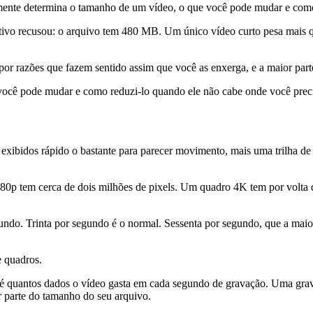
mente determina o tamanho de um vídeo, o que você pode mudar e como 
cativo recusou: o arquivo tem 480 MB. Um único vídeo curto pesa mais q
por razões que fazem sentido assim que você as enxerga, e a maior part
 você pode mudar e como reduzi-lo quando ele não cabe onde você prec
xibidos rápido o bastante para parecer movimento, mais uma trilha de
0p tem cerca de dois milhões de pixels. Um quadro 4K tem por volta de
ndo. Trinta por segundo é o normal. Sessenta por segundo, que a maior
e quadros.
ts é quantos dados o vídeo gasta em cada segundo de gravação. Uma gra
r parte do tamanho do seu arquivo.