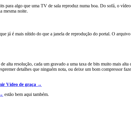
bits para algo que uma TV de sala reproduz numa boa. Do sofá, o vídeo
la mesma noite.
ue já é mais nítido do que a janela de reprodução do portal. O arqui
 alta resolução, cada um gravado a uma taxa de bits muito mais alta do
ra espremer detalhes que ninguém nota, ou deixe um bom compressor faze
ir Vídeo de graça →
 →
estão bem aqui também.