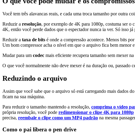
O que você pode mudar e os compromissos
Você tem três alavancas reais, e cada uma troca tamanho por outra coi
Reduzir a
resolução
, por exemplo de 4K para 1080p, costuma ser o co
4K, então você perde dados que o espectador nunca ia ver. Só isso já
Reduzir a
taxa de bits
é onde a compressão acontece. Menos bits por 
Um bom compressor acha o nível em que o arquivo fica bem menor e 
Mudar para um
codec
mais eficiente recupera tamanho sem mexer na
O que você normalmente não deve mexer é na duração ou, passado cert
Reduzindo o arquivo
Assim que você sabe que o arquivo só está carregando mais dados do qu
ficam na sua máquina.
Para reduzir o tamanho mantendo a resolução,
comprima o vídeo par
própria resolução, você pode
redimensionar o clipe 4K para 1080p
precisa,
reembale o clipe como um MP4 padrão
na mesma passage
Como o pai libera o pen drive