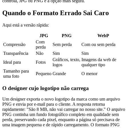
controla, JPG ou PNG é a opção mais segura.
Quando o Formato Errado Sai Caro
Aqui está a versão rápida:
JPG
PNG
WebP
Com
Compressão
Sem perda
Com ou sem perda
perda
Transparência
Não
Sim
Sim
Gráficos, texto,
Imagens da web de
Ideal para
Fotos
logos
qualquer tipo
Tamanho para
Pequeno
Grande
O menor
uma foto
O designer cujo logotipo não carrega
Um designer exporta o novo logotipo da marca como um arquivo
PNG e envia por e-mail para o cliente. A resposta retorna
rapidamente: "São 8 MB, não vai carregar no nosso site." O arquivo
PNG continha um fundo fotográfico completo em qualidade sem
perda, preservando cada pixel, enquanto a página só precisava de
uma imagem pequena e de rápido carregamento. O formato PNG