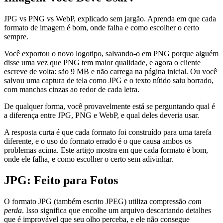
JPG vs PNG vs WebP, explicado sem jargão. Aprenda em que cada
formato de imagem é bom, onde falha e como escolher o certo
sempre.
Você exportou o novo logotipo, salvando-o em PNG porque alguém
disse uma vez que PNG tem maior qualidade, e agora o cliente
escreve de volta: são 9 MB e não carrega na página inicial. Ou você
salvou uma captura de tela como JPG e o texto nítido saiu borrado,
com manchas cinzas ao redor de cada letra.
De qualquer forma, você provavelmente está se perguntando qual é
a diferença entre JPG, PNG e WebP, e qual deles deveria usar.
A resposta curta é que cada formato foi construído para uma tarefa
diferente, e o uso do formato errado é o que causa ambos os
problemas acima. Este artigo mostra em que cada formato é bom,
onde ele falha, e como escolher o certo sem adivinhar.
JPG: Feito para Fotos
O formato JPG (também escrito JPEG) utiliza compressão
com
perda
. Isso significa que encolhe um arquivo descartando detalhes
que é improvável que seu olho perceba, e ele não consegue