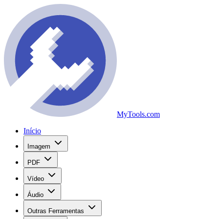
MyTools.com
Início
Imagem
PDF
Vídeo
Áudio
Outras Ferramentas