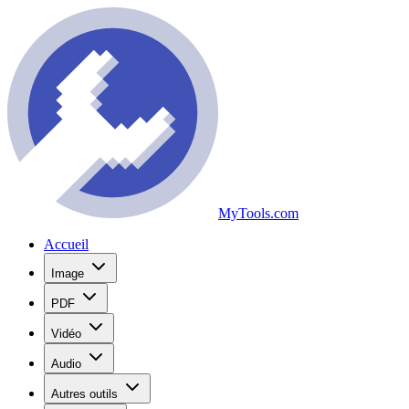
MyTools.com
Accueil
Image
PDF
Vidéo
Audio
Autres outils