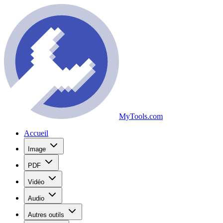
MyTools.com
Accueil
Image
PDF
Vidéo
Audio
Autres outils