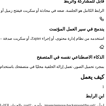
قابل للمشاركة والربط
الرابط الكامل هو الجلسة. ضعه في محادثة أو سكربت فيفتح زميل أو م
يندمج في سير العمل المؤتمت
استخدمه من نظام إدارة محتوى، أو إجراء Zapier، أو سكربت صدفة — أينما تستطيع بناء رابط. لا SDK، ولا مفتاح API، ولا رقصة مصادقة.
الذكاء الاصطناعي نفسه في المتصفح
بمجرد تحميل الصور، تعمل إزالة الخلفية محليًا في متصفحك باستخدا
كيف يعمل
1
ابنِ الرابط
ابدأ بـ /image/remove-background/by-url، وأضف ?url= والعنوان الكامل للصورة. أضف مدخلات &url=... أخرى لصور إضافية.