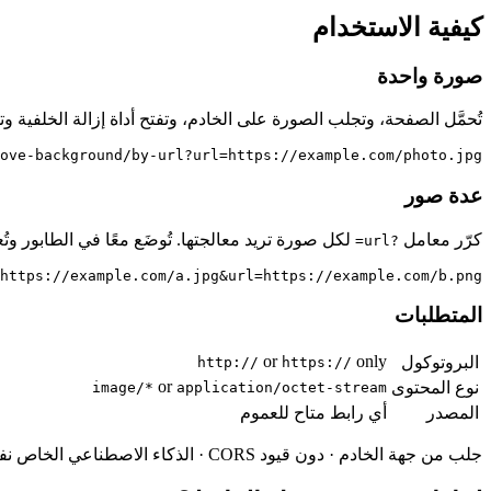
كيفية الاستخدام
صورة واحدة
تُحمَّل الصفحة، وتجلب الصورة على الخادم، وتفتح أداة إزالة الخلفية و
ove-background/by-url?url=https://example.com/photo.jpg
عدة صور
كرّر معامل
لكل صورة تريد معالجتها. تُوضَع معًا في الطابور وتُعالَج 
?url=
https://example.com/a.jpg&url=https://example.com/b.png
المتطلبات
or
only
البروتوكول
http://
https://
or
نوع المحتوى
image/*
application/octet-stream
المصدر
أي رابط متاح للعموم
جلب من جهة الخادم · دون قيود CORS · الذكاء الاصطناعي الخاص نفسه في المتصفح كالأداة العادية