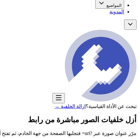
المواضيع
المدونة
تبحث عن الأداة القياسية؟
إزالة الخلفية
→
أزل خلفيات الصور مباشرة من رابط
مرّر عنوان صورة عبر ?url= فتجلبها الصفحة من جهة الخادم، ثم تفتح أداة إزالة الخلفية وصورتك محمّلة مسبقًا. دون خطوة رفع، ودون متاعب CORS — مجرد رابط والأداة جاهزة.