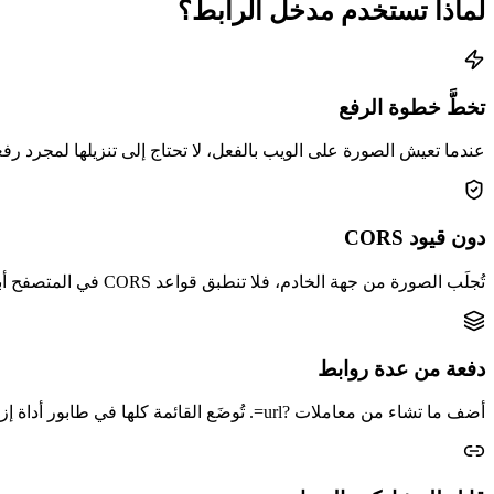
لماذا تستخدم مدخل الرابط؟
تخطَّ خطوة الرفع
عندما تعيش الصورة على الويب بالفعل، لا تحتاج إلى تنزيلها لمجرد رفعه
دون قيود CORS
تُجلَب الصورة من جهة الخادم، فلا تنطبق قواعد CORS في المتصفح أبدًا. وأي رابط صورة عام يعمل، حتى من مضيفين يحجبون طلبات المصادر المتعددة.
دفعة من عدة روابط
أضف ما تشاء من معاملات ?url=. تُوضَع القائمة كلها في طابور أداة إزالة الخلفية العادية وتُعالَج بالتسلسل.