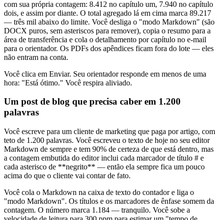
com sua própria contagem: 8.412 no capítulo um, 7.940 no capítulo
dois, e assim por diante. O total agregado lá em cima marca 89.217
— três mil abaixo do limite. Você desliga o "modo Markdown" (são
DOCX puros, sem asteriscos para remover), copia o resumo para a
área de transferência e cola o detalhamento por capítulo no e-mail
para o orientador. Os PDFs dos apêndices ficam fora do lote — eles
não entram na conta.
Você clica em Enviar. Seu orientador responde em menos de uma
hora: "Está ótimo." Você respira aliviado.
Um post de blog que precisa caber em 1.200
palavras
Você escreve para um cliente de marketing que paga por artigo, com
teto de 1.200 palavras. Você escreveu o texto de hoje no seu editor
Markdown de sempre e tem 90% de certeza de que está dentro, mas
a contagem embutida do editor inclui cada marcador de título # e
cada asterisco de **negrito** — então ela sempre fica um pouco
acima do que o cliente vai contar de fato.
Você cola o Markdown na caixa de texto do contador e liga o
"modo Markdown". Os títulos e os marcadores de ênfase somem da
contagem. O número marca 1.184 — tranquilo. Você sobe a
velocidade de leitura para 300 ppm para estimar um "tempo de