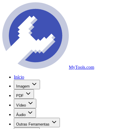
MyTools.com
Início
Imagem
PDF
Vídeo
Áudio
Outras Ferramentas