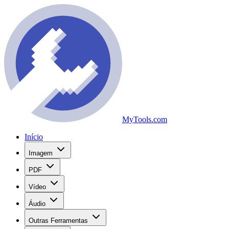
MyTools.com
Início
Imagem
PDF
Vídeo
Áudio
Outras Ferramentas