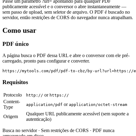
Passe um parâmetro ?url= apontando para qualquer PDF
publicamente acessível e o conversor o abre instantaneamente —
sem passo de upload, sem seletor de arquivo. O PDF é buscado no
servidor, então restrições de CORS do navegador nunca atrapalham.
Como usar
PDF único
A página busca o PDF dessa URL e abre o conversor com ele pré-
carregado, pronto para configurar e converter.
https://mytools.com/pdf/pdf-to-cbz/by-url?url=https://e
Requisitos
Protocolo
or
http://
https://
Content-
or
application/pdf
application/octet-stream
Type
Qualquer URL publicamente acessível (sem suporte a
Origem
autenticação)
Busca no servidor · Sem restrições de CORS · PDF nunca
armazenado em disco