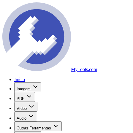
MyTools.com
Início
Imagem
PDF
Vídeo
Áudio
Outras Ferramentas