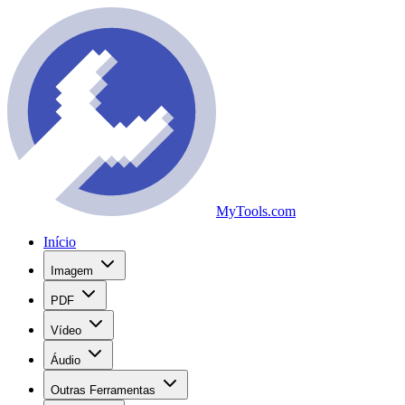
MyTools.com
Início
Imagem
PDF
Vídeo
Áudio
Outras Ferramentas