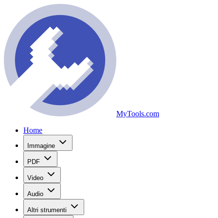
MyTools.com
Home
Immagine
PDF
Video
Audio
Altri strumenti